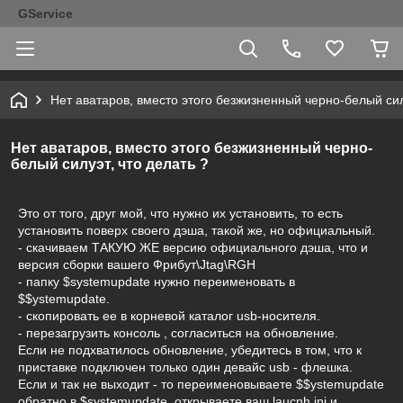
GService
Нет аватаров, вместо этого безжизненный черно-белый силу
Нет аватаров, вместо этого безжизненный черно-
белый силуэт, что делать ?
Это от того, друг мой, что нужно их установить, то есть
установить поверх своего дэша, такой же, но официальный.
- скачиваем ТАКУЮ ЖЕ версию официального дэша, что и
версия сборки вашего Фрибут\Jtag\RGH
- папку $systemupdate нужно переименовать в
$$ystemupdate.
- скопировать ее в корневой каталог usb-носителя.
- перезагрузить консоль , согласиться на обновление.
Если не подхватилось обновление, убедитесь в том, что к
приставке подключен только один девайс usb - флешка.
Если и так не выходит - то переименовываете $$ystemupdate
обратно в $systemupdate, открываете ваш laucnh.ini и