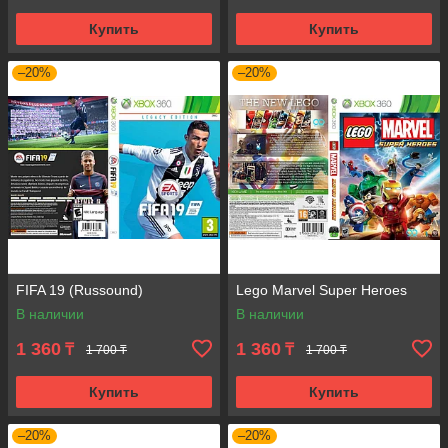
Купить
Купить
–20%
–20%
FIFA 19 (Russound)
Lego Marvel Super Heroes
В наличии
В наличии
1 360
1 360
₸
₸
1 700 ₸
1 700 ₸
Купить
Купить
–20%
–20%