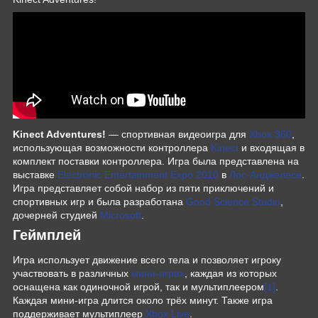
Kinect Adventures!
— спортивная видеоигра для
Xbox 360
,
использующая возможности контроллера
Kinect
и входящая в
комплект поставки контроллера. Игра была представлена на
выставке
Electronic Entertainment Expo 2010
в
Лос-Анджелесе
.
Игра представляет собой набор из пяти приключений и
спортивных игр и была разработана
Good Science Studio
,
дочерней студией
Microsoft
.
Геймплей
Игра использует движение всего тела и позволяет игроку
участвовать в различных
мини-играх
, каждая из которых
оснащена как одиночной игрой, так и мультиплеером
[1]
.
Каждая мини-игра длится около трёх минут. Также игра
поддерживает мультиплеер
Xbox Live
.