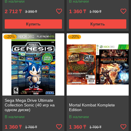
В наличии
В наличии
2 712
1 360
₸
₸
3 390 ₸
1 700 ₸
Купить
Купить
–20%
–20%
Sega Mega Drive Ultimate
Collection Sonic (40 игр на
Mortal Kombat Komplete
одном диске)
Edition
В наличии
В наличии
1 360
1 360
₸
₸
1 700 ₸
1 700 ₸