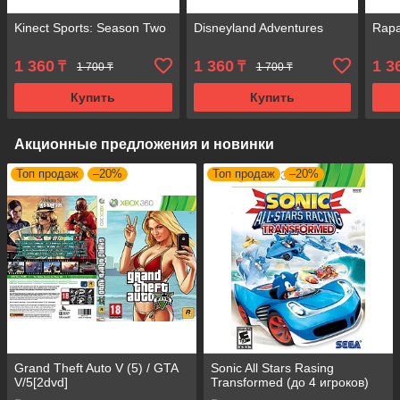
Kinect Sports: Season Two
Disneyland Adventures
Rapa
1 360
1 360
1 3
₸
₸
1 700 ₸
1 700 ₸
Купить
Купить
Акционные предложения и новинки
Топ продаж
–20%
Топ продаж
–20%
Grand Theft Auto V (5) / GTA
Sonic All Stars Rasing
V/5[2dvd]
Transformed (до 4 игроков)