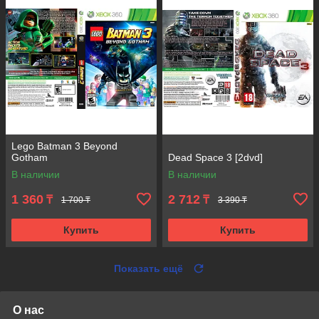
Lego Batman 3 Beyond
Gotham
Dead Space 3 [2dvd]
В наличии
В наличии
1 360
2 712
₸
₸
1 700 ₸
3 390 ₸
Купить
Купить
Показать ещё
О нас