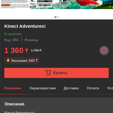
Kinect Adventures!
В наличии
Код: 494
Розница
1 360
₸
1 700 ₸
Экономия
340 ₸
Купить
Описание
Характеристики
Доставка
Оплата
Усл
Описание
Kinect Adventures!