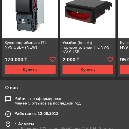
Купюроприёмники ITL
Улыбка (bezels)
Купю
NV9 USB+ (NEW)
горизонтальная ITL NV-9,
NV9
NV-9USB
170 000
2 000
95 
₸
₸
Купить
Купить
О нас
Рейтинг не сформирован
Менее 5 отзывов за последний год
Работает с 13.09.2012
г. Алматы
ул. Клочкова 123, уг. ул. Мынбаева Оф.104, Алматы,