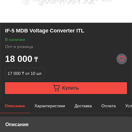
IF-5 MDB Voltage Converter ITL
В наличии
Опт и розница
18 000
₸
17 000 ₸
от 10 шт.
Купить
Описание
Характеристики
Доставка
Оплата
Усл
Описание