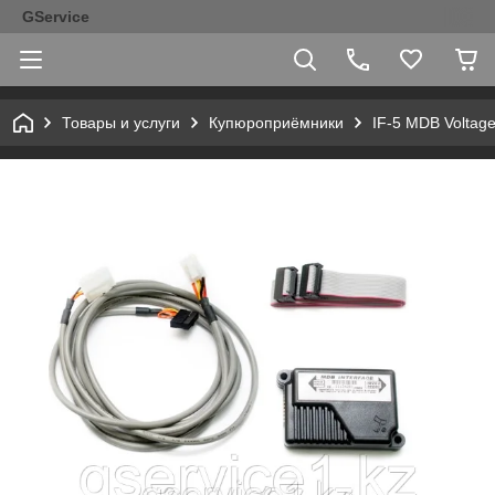
GService
Товары и услуги
Купюроприёмники
IF-5 MDB Voltage