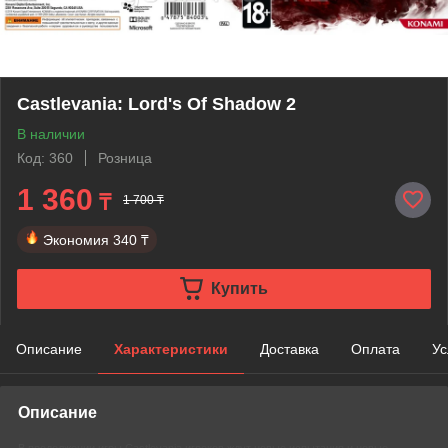
Castlevania: Lord's Of Shadow 2
В наличии
Код: 360
Розница
1 360
₸
1 700 ₸
Экономия
340 ₸
Купить
Описание
Характеристики
Доставка
Оплата
Ус
Описание
В продолжении игры Castlevania игроков ждут новые испытания и новые