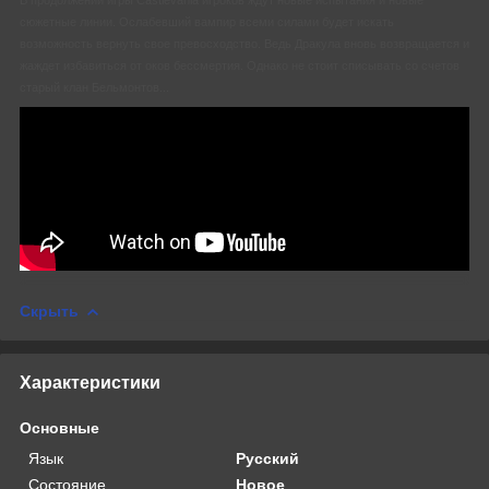
сюжетные линии. Ослабевший вампир всеми силами будет искать
возможность вернуть свое превосходство. Ведь Дракула вновь возвращается и
жаждет избавиться от оков бессмертия. Однако не стоит списывать со счетов
старый клан Бельмонтов...
Скрыть
Характеристики
Основные
Язык
Русский
Состояние
Новое