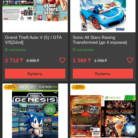
Grand Theft Auto V (5) / GTA
Sonic All Stars Rasing
V/5[2dvd]
Transformed (до 4 игроков)
В наличии
В наличии
2 712
1 360
₸
₸
3 390 ₸
1 700 ₸
Купить
Купить
–20%
–20%