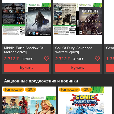
Middle Earth Shadow Of
Call Of Duty: Advanced
Gear
Mordor 2[dvd]
Warfare 2[dvd]
2 712
2 712
1 3
₸
₸
3 390 ₸
3 390 ₸
Купить
Купить
Акционные предложения и новинки
Топ продаж
–20%
Топ продаж
–20%