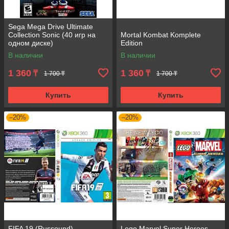
Sega Mega Drive Ultimate
Collection Sonic (40 игр на
Mortal Kombat Komplete
одном диске)
Edition
В наличии
В наличии
1 360
1 360
₸
₸
1 700 ₸
1 700 ₸
Купить
Купить
–20%
–20%
FIFA 19 (Russound)
Lego Marvel Super Heroes