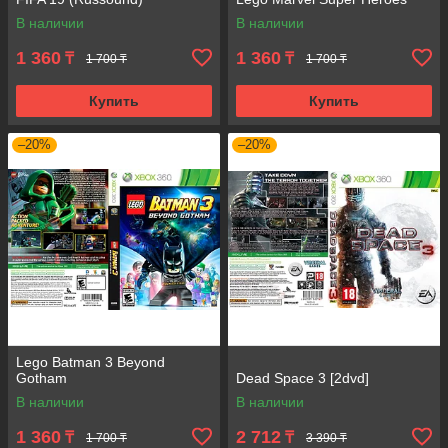
В наличии
В наличии
1 360
1 360
₸
₸
1 700 ₸
1 700 ₸
Купить
Купить
–20%
–20%
Lego Batman 3 Beyond
Gotham
Dead Space 3 [2dvd]
В наличии
В наличии
1 360
2 712
₸
₸
1 700 ₸
3 390 ₸