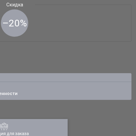
–20%
енности
ия для заказа