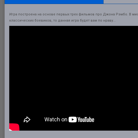
Игра построена на основе первых трех фильмов про Джона Рэмбо. В мис
классических боевиков, то данная игра будет вам по нраву...