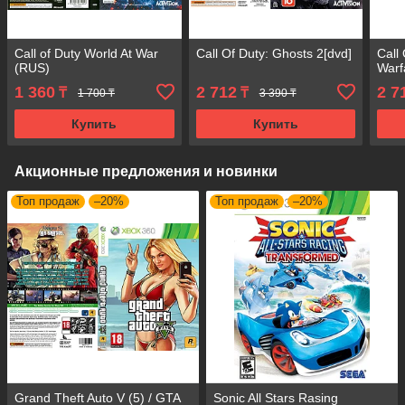
Call of Duty World At War
Call Of Duty: Ghosts 2[dvd]
Call
(RUS)
Warf
1 360
2 712
2 7
₸
₸
1 700 ₸
3 390 ₸
Купить
Купить
Акционные предложения и новинки
Топ продаж
–20%
Топ продаж
–20%
Grand Theft Auto V (5) / GTA
Sonic All Stars Rasing