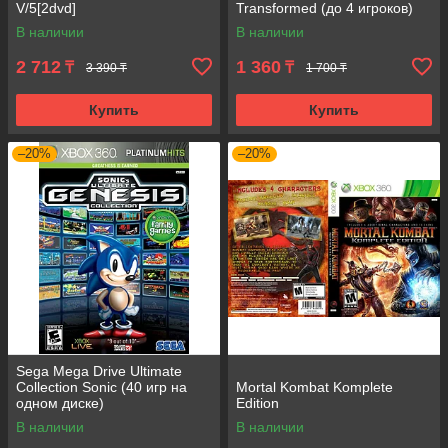
V/5[2dvd]
Transformed (до 4 игроков)
В наличии
В наличии
2 712
1 360
₸
₸
3 390 ₸
1 700 ₸
Купить
Купить
–20%
–20%
Sega Mega Drive Ultimate
Collection Sonic (40 игр на
Mortal Kombat Komplete
одном диске)
Edition
В наличии
В наличии