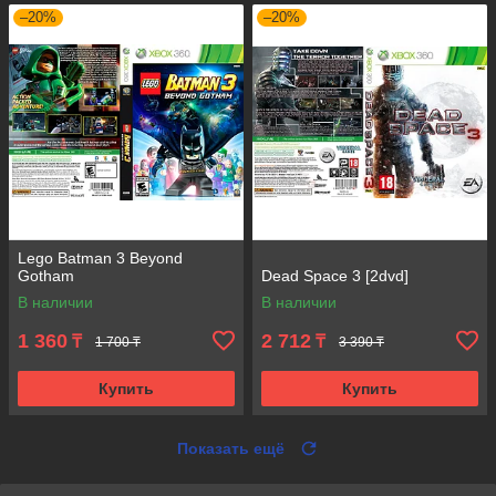
–20%
–20%
Lego Batman 3 Beyond
Gotham
Dead Space 3 [2dvd]
В наличии
В наличии
1 360
2 712
₸
₸
1 700 ₸
3 390 ₸
Купить
Купить
Показать ещё