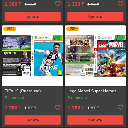
1 360
1 360
₸
₸
1 700 ₸
1 700 ₸
Купить
Купить
–20%
–20%
FIFA 19 (Russound)
Lego Marvel Super Heroes
В наличии
В наличии
1 360
1 360
₸
₸
1 700 ₸
1 700 ₸
Купить
Купить