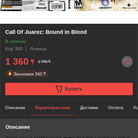
Call Of Juarez: Bound In Blood
В наличии
Код: 383
Розница
1 360
₸
1 700 ₸
Экономия
340 ₸
Купить
Описание
Характеристики
Доставка
Оплата
Ус
Описание
Золото лишает людей рассудка, кружит им голову и разрушает любые