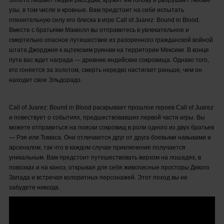
узы, в том числе и кровные. Вам предстоит на себе испытать
пленительную силу его блеска в игре Call of Juarez: Bound in Blood.
Вместе с братьями Макколл вы отправитесь в увлекательное и
смертельно опасное путешествие из разоренного гражданской войной
штата Джорджия к ацтекским руинам на территории Мексики. В конце
пути вас ждет награда — древние индейские сокровища. Однако того,
кто гоняется за золотом, смерть нередко настигает раньше, чем он
находит свое Эльдорадо.
Call of Juarez: Bound in Blood раскрывает прошлое героев Call of Juarez
и повествует о событиях, предшествовавших первой части игры. Вы
можете отправиться на поиски сокровищ в роли одного из двух братьев
— Рэя или Томаса. Они отличаются друг от друга боевыми навыками и
арсеналом, так что в каждом случае приключение получается
уникальным. Вам предстоит путешествовать верхом на лошадях, в
повозках и на каноэ, открывая для себя живописные просторы Дикого
Запада и встречая колоритных персонажей. Этот поход вы не
забудете никогда.