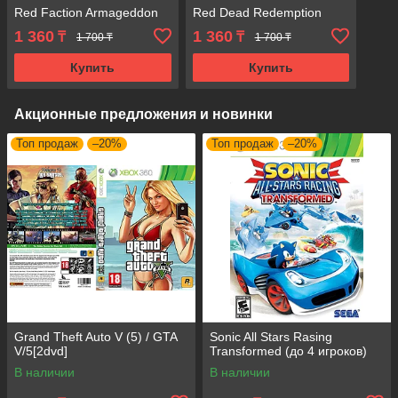
Red Faction Armageddon
Red Dead Redemption
1 360
1 360
₸
₸
1 700 ₸
1 700 ₸
Купить
Купить
Акционные предложения и новинки
Топ продаж
–20%
Топ продаж
–20%
Grand Theft Auto V (5) / GTA
Sonic All Stars Rasing
V/5[2dvd]
Transformed (до 4 игроков)
В наличии
В наличии