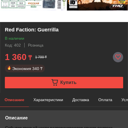
Red Faction: Guerrilla
В наличии
Код: 402
Розница
1 360
₸
1 700 ₸
Экономия
340 ₸
Купить
Описание
Характеристики
Доставка
Оплата
Усл
Описание
События третьей части разворачиваются спустя полвека