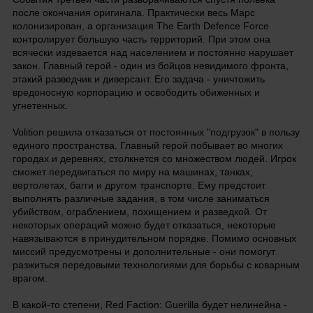
после окончания оригинала. Практически весь Марс
колонизирован, а организация The Earth Defence Force
контролирует большую часть территорий. При этом она
всячески издевается над населением и постоянно нарушает
закон. Главный герой - один из бойцов невидимого фронта,
этакий разведчик и диверсант. Его задача - уничтожить
вредоносную корпорацию и освободить обиженных и
угнетенных.
Volition решила отказаться от постоянных "подгрузок" в пользу
единого пространства. Главный герой побывает во многих
городах и деревнях, столкнется со множеством людей. Игрок
сможет передвигаться по миру на машинах, танках,
вертолетах, багги и другом транспорте. Ему предстоит
выполнять различные задания, в том числе заниматься
убийством, ограблением, похищением и разведкой. От
некоторых операций можно будет отказаться, некоторые
навязываются в принудительном порядке. Помимо основных
миссий предусмотрены и дополнительные - они помогут
разжиться передовыми технологиями для борьбы с коварным
врагом.
В какой-то степени, Red Faction: Guerilla будет нелинейна -