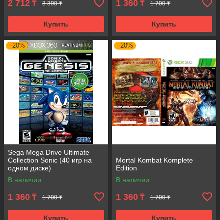
2 712
1 360
₸
₸
3 390 ₸
1 700 ₸
Купить
Купить
–20%
–20%
Sega Mega Drive Ultimate
Collection Sonic (40 игр на
Mortal Kombat Komplete
одном диске)
Edition
В наличии
В наличии
1 360
1 360
₸
₸
1 700 ₸
1 700 ₸
Купить
Купить