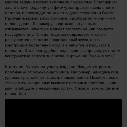
многие задания можно выполнить по-разному. Благодарить
за это стоит продвинутую физику, которая, по заявлениям
авторов, превосходит по качеству даже технологии Crysis.
Разрушить можно абсолютно все, разобрав по кирпичикам
целое здание. К примеру, если какая-то дверь не
открывается, ничего не мешает взорвать её или разнести
несущую стену. Или вот еще: вы подрываете мост, но
разрушается не только поврежденный кусок, а вся
конструкция постепенно уходит в небытие и крошится в
пропасть. Это очень удобно, ведь если вас преследуют танки,
всегда можно воплотить в жизнь выражение "сжечь мосты".
К тому же, бывают ситуации, когда необходимо отрезать
противника от окружающего мира. Например, находясь под
ударом, враг захочет вызвать подкрепление. Позаботьтесь о
телекоммуникационных вышках с помощью ракетницы или
мин, и забудьте о нежданных гостях. Словом, законы физики
правят бал.