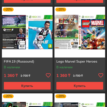
–20%
–20%
FIFA 19 (Russound)
Lego Marvel Super Heroes
В наличии
В наличии
1 360
1 360
₸
₸
1 700 ₸
1 700 ₸
Купить
Купить
–20%
–20%