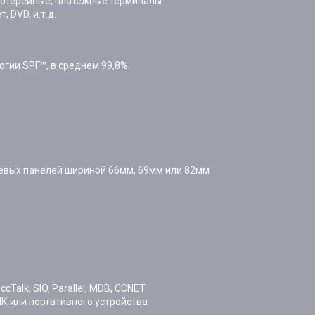
лотерейные, платёжные терминалы
 DVD, и.т.д.
гии SPF™, в среднем 99,8%.
цевых панелей шириной 66мм, 69мм или 82мм
Talk, SIO, Parallel, MDB, CCNET.
К или портативного устройства