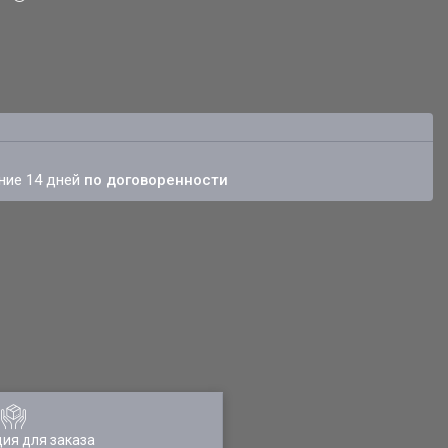
ение 14 дней
по договоренности
ия для заказа