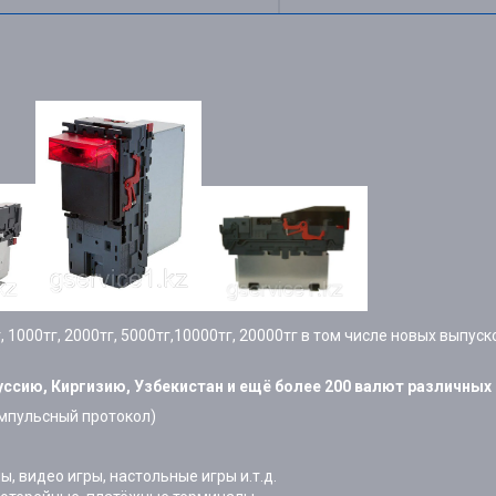
 1000тг, 2000тг, 5000тг,10000тг, 20000тг в том числе новых выпуск
сию, Киргизию, Узбекистан и ещё более 200 валют различных 
импульсный протокол)
 видео игры, настольные игры и.т.д.