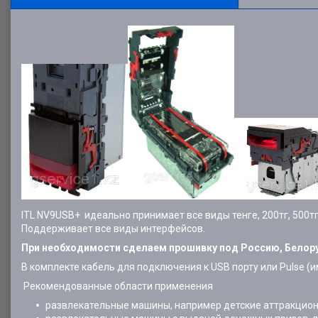
ITL NV9USB+ идеально принимает все виды тенге, 200тг, 500тг,
Поддерживает все виды интерфейсов.
При необходимости сделаем прошивку под Россию, Белорус
В комплекте кабель для подключения к USB порту или Pulse (
Рекомендованные области применения
развлекательные машины, например детские аттракционы,