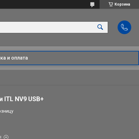
Корзина
ка и оплата
 ITL NV9 USB+
озницу
ы