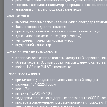
развлекательные машины с выдачей денежных призов, 
торговые автоматы, например по продаже снеков, сигарет,
аппараты для моек, продажи бахил, воды
Характеристики
высокая степень распознавания купюр благодаря техноло
банкнотопроводная технология
простой, надежный и легкий в использовании продукт
одна купюра на депоненте (single escrow)
улучшенная транспортировка купюр
внутренний коннектор
Дополнительные возможности
в зависимости от вида валюты, доступны 3 варианта ли
объем кассеты: 300 или 600 купюр смешанного качества
кабель USB или PULSE в комплекте
Технические данные
принимает и укладывает купюру всего за 3 секунды
размеры: 104x222x156мм
вес: 1,7кг
питание: 12VDC +/- 10%
поддерживает все стандартные протоколы и eSSP, Pulse, cc
простое и современное программирование с помощью , П