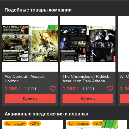
Подобные товары компании
Ace Combat - Assault
The Chronicles of Riddick:
Air C
Horizon
Assault on Dark Athena
1 360
1 360
1 3
₸
₸
1 700 ₸
1 700 ₸
Купить
Купить
Акционные предложения и новинки
Топ продаж
–20%
Топ продаж
–20%