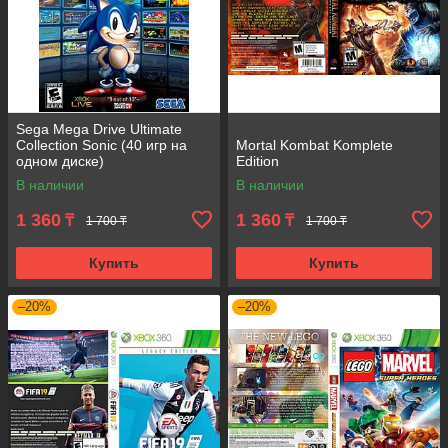
Sega Mega Drive Ultimate
Collection Sonic (40 игр на
Mortal Kombat Komplete
одном диске)
Edition
В наличии
В наличии
1 360
1 360
₸
₸
1 700 ₸
1 700 ₸
Купить
Купить
–20%
–20%