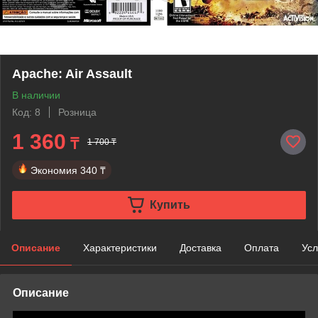
Apache: Air Assault
В наличии
Код: 8
Розница
1 360
₸
1 700 ₸
Экономия
340 ₸
Купить
Описание
Характеристики
Доставка
Оплата
Усл
Описание