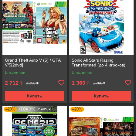
Grand Theft Auto V (5) / GTA
Sonic All Stars Rasing
V/5[2dvd]
Transformed (до 4 игроков)
В наличии
В наличии
2 712
1 360
₸
₸
3 390 ₸
1 700 ₸
Купить
Купить
–20%
–20%