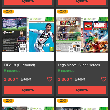
Купить
Купить
–20%
–20%
FIFA 19 (Russound)
Lego Marvel Super Heroes
В наличии
В наличии
1 360
1 360
₸
₸
1 700 ₸
1 700 ₸
Купить
Купить
–20%
–20%