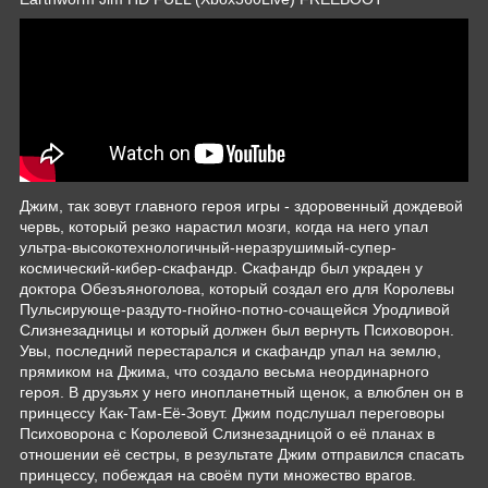
Джим, так зовут главного героя игры - здоровенный дождевой
червь, который резко нарастил мозги, когда на него упал
ультра-высокотехнологичный-неразрушимый-супер-
космический-кибер-скафандр. Скафандр был украден у
доктора Обезъяноголова, который создал его для Королевы
Пульсирующе-раздуто-гнойно-потно-сочащейся Уродливой
Слизнезадницы и который должен был вернуть Психоворон.
Увы, последний перестарался и скафандр упал на землю,
прямиком на Джима, что создало весьма неординарного
героя. В друзьях у него инопланетный щенок, а влюблен он в
принцессу Как-Там-Её-Зовут. Джим подслушал переговоры
Психоворона с Королевой Слизнезадницой о её планах в
отношении её сестры, в результате Джим отправился спасать
принцессу, побеждая на своём пути множество врагов.