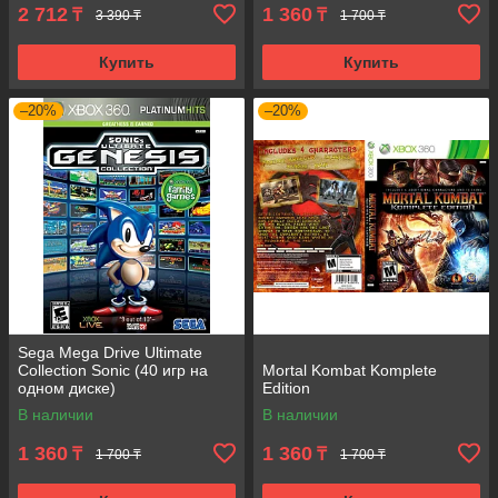
2 712
1 360
₸
₸
3 390 ₸
1 700 ₸
Купить
Купить
–20%
–20%
Sega Mega Drive Ultimate
Collection Sonic (40 игр на
Mortal Kombat Komplete
одном диске)
Edition
В наличии
В наличии
1 360
1 360
₸
₸
1 700 ₸
1 700 ₸