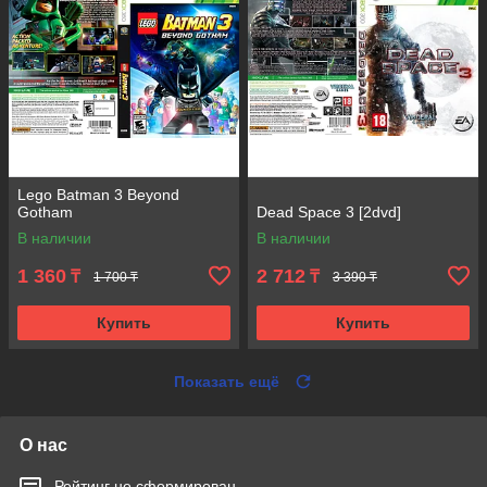
Lego Batman 3 Beyond
Gotham
Dead Space 3 [2dvd]
В наличии
В наличии
1 360
2 712
₸
₸
1 700 ₸
3 390 ₸
Купить
Купить
Показать ещё
О нас
Рейтинг не сформирован