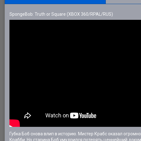
SpongeBob: Truth or Square (XBOX 360/RPAL/RUS)
Губка Боб снова влип в историю. Мистер Крабс оказал огромн
Крабби. Но старина Боб умудрился потерять ценнейший докум