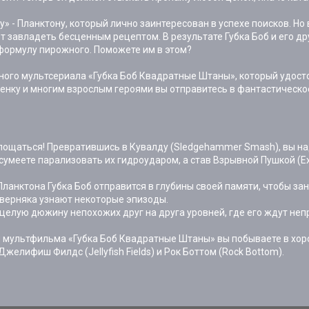
- Планктону, который лично заинтересован в успехе поисков. Но 
чет завладеть бесценным рецептом. В результате Губка Боб и его 
формулу пирожного. Поможете им в этом?
рного мультсериала «Губка Боб Квадратные Штаны», который удост
енку и многим взрослым героями вы отправитесь в фантастическо
ощаться! Превратившись в Кувалду (Sledgehammer Smash), вы над
умеете парализовать их гидроударом, а став Взрывной Пушкой (Ex
анктона Губка Боб отправится в глубины своей памяти, чтобы за
аверняка узнают некоторые эпизоды.
елую дюжину непохожих друг на друга уровней, где его ждут неп
 мультфильма «Губка Боб Квадратные Штаны» вы побываете в хор
, Джелифиш Филдс (Jellyfish Fields) и Рок Боттом (Rock Bottom).