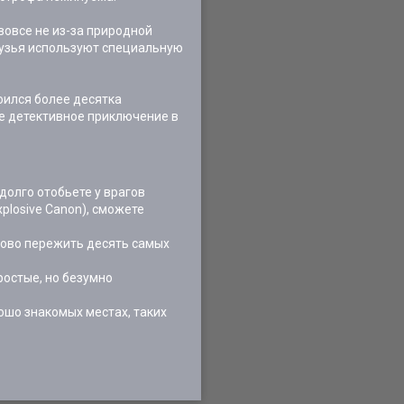
вовсе не из-за природной
друзья используют специальную
оился более десятка
е детективное приключение в
олго отобьете у врагов
plosive Canon), сможете
ново пережить десять самых
ростые, но безумно
ошо знакомых местах, таких