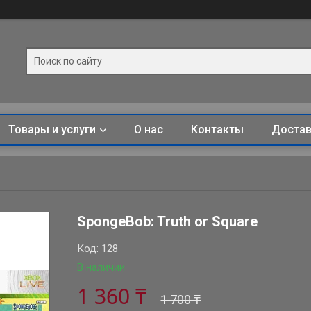
Товары и услуги
О нас
Контакты
Достав
SpongeBob: Truth or Square
Код:
128
В наличии
1 360 ₸
1 700 ₸