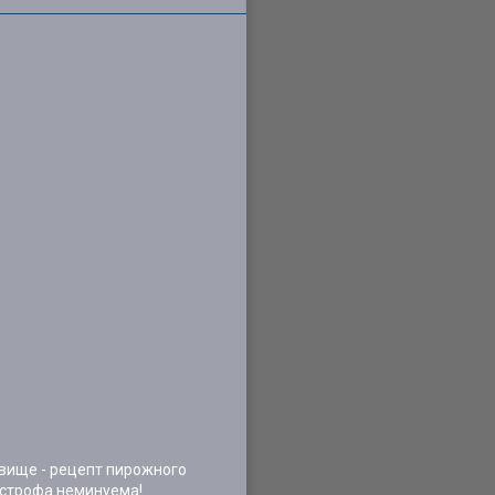
овище - рецепт пирожного
астрофа неминуема!