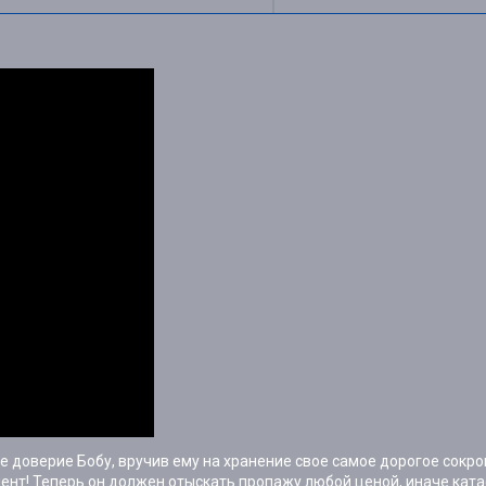
ое доверие Бобу, вручив ему на хранение свое самое дорогое сокр
ент! Теперь он должен отыскать пропажу любой ценой, иначе кат