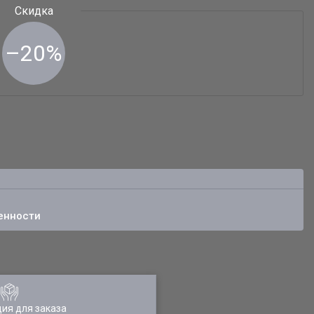
–20%
енности
ия для заказа