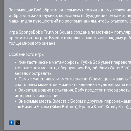
За помощью Боб обратился к самому неожиданному «союзнику» 
доброты, а из-за гнусных, корыстных побуждений - он сам хо
машину для путешествий по воспоминаниям, чтобы отыскать 
Игра SpongeBob's Truth or Square создана по мотивам популя
престижных наград. Вместе с хорошо знакомыми каждому реб
толще мирового океана.
Особенности игры:
Фантастические метаморфозы. Губка Боб умеет перевопл
желание вам мешать, обернувшись Водобобом (WaterBob) с
весело пострелять!
Самые счастливые моменты жизни. С помощью машины Пл
счастливых моментов жизни - поклонники мультсериала н
Захватывающие испытания. Бобу предстоит преодолеть ц
интересные испытания.
Знакомые места. Вместе с Бобом и другими персонажами
как Бикини Ботом (Bikini Bottom), Красти Краб (Krusty Krab)