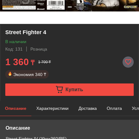
Street Fighter 4
В наличии
Код: 131
Розница
1 360
₸
1 700 ₸
Экономия
340 ₸
Купить
Описание
Характеристики
Доставка
Оплата
Усл
Описание
Street Fighter IV (Xbox360/RF)