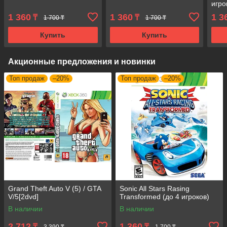
игро
1 360
1 360
1 3
₸
₸
1 700 ₸
1 700 ₸
Купить
Купить
Акционные предложения и новинки
Топ продаж
–20%
Топ продаж
–20%
Grand Theft Auto V (5) / GTA
Sonic All Stars Rasing
V/5[2dvd]
Transformed (до 4 игроков)
В наличии
В наличии
2 712
1 360
₸
₸
3 390 ₸
1 700 ₸