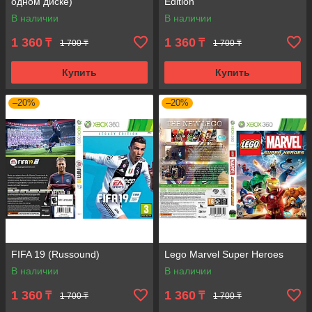
одном диске)
Edition
В наличии
В наличии
1 360
1 360
₸
₸
1 700 ₸
1 700 ₸
Купить
Купить
–20%
–20%
FIFA 19 (Russound)
Lego Marvel Super Heroes
В наличии
В наличии
1 360
1 360
₸
₸
1 700 ₸
1 700 ₸