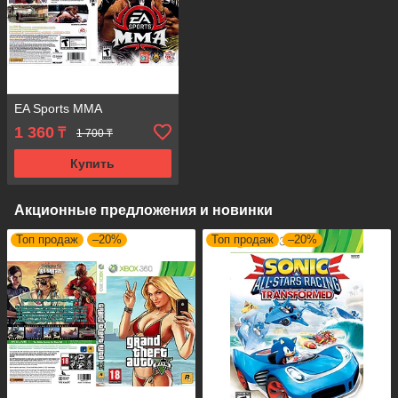
EA Sports MMA
1 360
₸
1 700 ₸
Купить
Акционные предложения и новинки
Топ продаж
–20%
Топ продаж
–20%