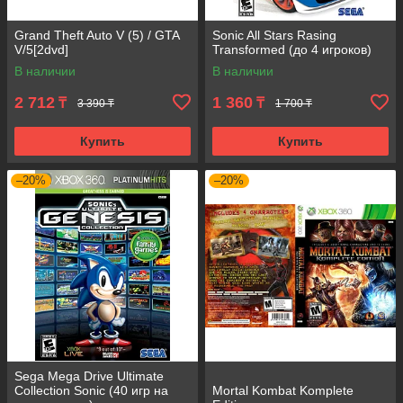
Grand Theft Auto V (5) / GTA
Sonic All Stars Rasing
V/5[2dvd]
Transformed (до 4 игроков)
В наличии
В наличии
2 712
1 360
₸
₸
3 390 ₸
1 700 ₸
Купить
Купить
–20%
–20%
Sega Mega Drive Ultimate
Collection Sonic (40 игр на
Mortal Kombat Komplete