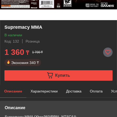
Supremacy MMA
В наличии
Код: 132
Розница
1 360
₸
1 700 ₸
Экономия
340 ₸
Купить
Описание
Характеристики
Доставка
Оплата
Усл
Описание
Supremacy MMA (Xbox360/RPAL-NTSC/U)