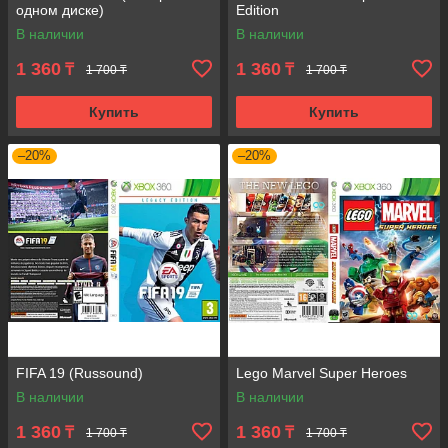
одном диске)
Edition
В наличии
В наличии
1 360
1 360
₸
₸
1 700 ₸
1 700 ₸
Купить
Купить
–20%
–20%
FIFA 19 (Russound)
Lego Marvel Super Heroes
В наличии
В наличии
1 360
1 360
₸
₸
1 700 ₸
1 700 ₸