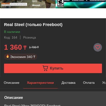
Real Steel (только Freeboot)
В наличии
Код: 164
Розница
1 360
₸
1 700 ₸
Экономия
340 ₸
Купить
Описание
Характеристики
Доставка
Оплата
Ус
Описание
Real Steel (Xbox 360/GOD) Freeboot