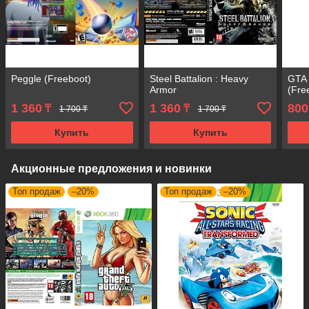
Peggle (Freeboot)
Steel Battalion : Heavy
GTA 
Armor
(Fre
1 360
1 360
800
₸
₸
1 700 ₸
1 700 ₸
Купить
Купить
Акционные предложения и новинки
Топ продаж
–20%
Топ продаж
–20%