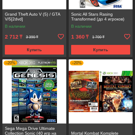
Grand Theft Auto V (5) / GTA
Sonic All Stars Rasing
V/5[2dvd]
Transformed (до 4 игроков)
В наличии
В наличии
2 712
1 360
₸
₸
3 390 ₸
1 700 ₸
Купить
Купить
–20%
–20%
Sega Mega Drive Ultimate
Collection Sonic (40 игр на
Mortal Kombat Komplete