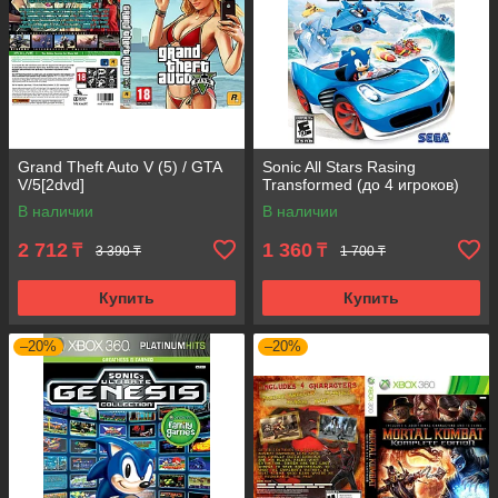
Grand Theft Auto V (5) / GTA
Sonic All Stars Rasing
V/5[2dvd]
Transformed (до 4 игроков)
В наличии
В наличии
2 712
1 360
₸
₸
3 390 ₸
1 700 ₸
Купить
Купить
–20%
–20%