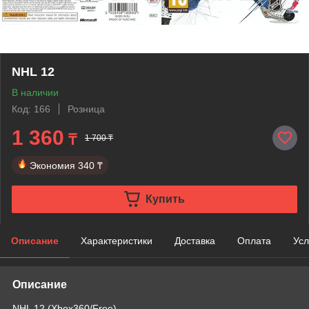
NHL 12
В наличии
Код: 166
Розница
1 360
₸
1 700 ₸
Экономия
340 ₸
Купить
Описание
Характеристики
Доставка
Оплата
Усл
Описание
NHL 12 (Xbox360/Free)