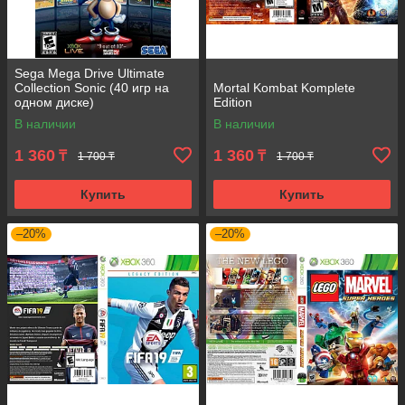
Sega Mega Drive Ultimate
Collection Sonic (40 игр на
Mortal Kombat Komplete
одном диске)
Edition
В наличии
В наличии
1 360
1 360
₸
₸
1 700 ₸
1 700 ₸
Купить
Купить
–20%
–20%