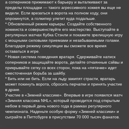
а соперников прижимают к барьеру и выталкивают за
пределы площадки — такого агрессивного хоккея вы еще не
видели. Если врезаться в ворота на полном ходу, они
опрокинутся, а голкипер улетит куда подальше.
* Обновленный режим карьеры. Создайте собственного
хоккеиста и совершенствуйте его мастерство. Выступайте в
регулярных матчах Кубка Стэнли и покажите зрелищную игру
с мощными силовыми приемами и незабываемыми голами.
Благодаря режиму симуляции вы сможете все время
оставаться в игре.
* Новая система поведения вратаря. Сдерживайте натиск
соперников и защищайте ворота, делайте отчаянные сэйвы и
прикрывайте сетку со всех сторон, пока на «пятачке» идет
ожесточенная борьба за шайбу.
* Бить или не бить. Если на льду закипят страсти, вратарь
может покинуть ворота, сбросить перчатки и принять участие
в драке.
Участие в «Зимней классике». Впервые в игре появился матч
«Зимняя классика NHL», который проводится под открытым
небом в первый день нового года в рамках регулярного
чемпионата. Наденьте особую форму «Зимней классики» и
сыграйте в Питтсбурге в присутствии 70 000 тысяч фанатов.