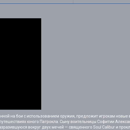
ванной на бои с использованием оружия, предложит игрокам новые
т о путешествиях юного Патрокла. Сыну воительницы Софитии Алекса
азразившуюся вокруг двух мечей — священного Soul Calibur и прокл