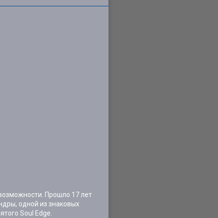
 возможности. Прошло 17 лет
ндры, одной из знаковых
ятого Soul Edge.