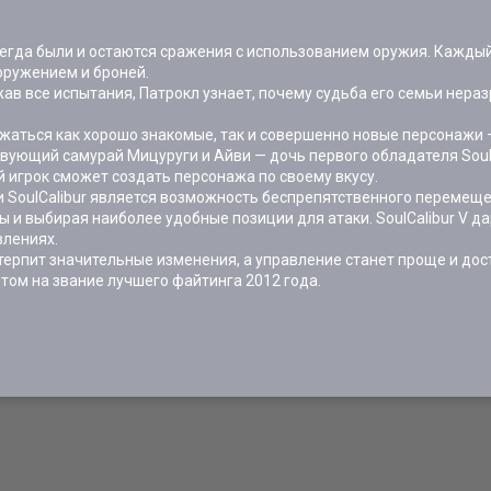
 всегда были и остаются сражения с использованием оружия. Кажд
оружением и броней.
ав все испытания, Патрокл узнает, почему судьба его семьи нера
ражаться как хорошо знакомые, так и совершенно новые персонажи 
ствующий самурай Мицуруги и Айви — дочь первого обладателя Soul
игрок сможет создать персонажа по своему вкусу.
и SoulCalibur является возможность беспрепятственного перемещ
ры и выбирая наиболее удобные позиции для атаки. SoulCalibur V 
влениях.
ретерпит значительные изменения, а управление станет проще и дос
ом на звание лучшего файтинга 2012 года.