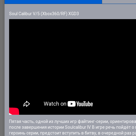
Soul Calibur V/5 (Xbox360/RF) XGD3
Пятая часть, одной из лучших игр файтинг-серии, ориентиро
после завершения истории Soulcalibur IV. В игре речь пойдё
героинь серии, предстоит вступить в битву, в очередной раз р