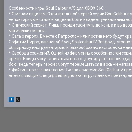
Особенности игры Soul Calibur V/5 для XBOX 360:
* С мечом и щитом. Отличительной чертой серии SoulCalibur
неповторимым стилем ведения боя и владеет уникальным во
* Эпический сюжет. Лишь пройдя свой путь до конца и выдерж
магических мечей.
* Сага о героях. Вместе с Патроклом или против него будут с
Софитии Пирра, ключевой боец Soulcalibur IV Зигфрид, стран
обширному инструментарию и разнообразию настроек каждый 
* Свобода сражений. Одной из фирменных особенностей сери
арены. Бойцы могут двигаться вокруг друг друга , нанося уда
бою, ведь теперь герои смогут перемещаться в восьми напра
* Файтинг нового поколения. Боевая система SoulCalibur V п
впечатляющие спецэффекты делают игру главным претендент