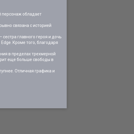
ый персонаж обладает
зрывно связана с историей
— сестра главного героя и дочь
 Edge. Кроме того, благодаря
ения в пределах трехмерной
дарит еще больше свободы в
тупнее. Отличная графика и