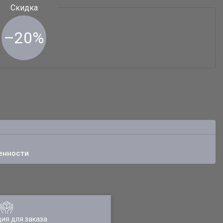
–20%
енности
ия для заказа