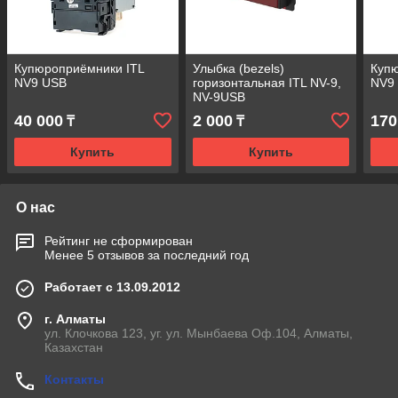
Купюроприёмники ITL
Улыбка (bezels)
Купю
NV9 USB
горизонтальная ITL NV-9,
NV9
NV-9USB
40 000
2 000
170
₸
₸
Купить
Купить
О нас
Рейтинг не сформирован
Менее 5 отзывов за последний год
Работает с 13.09.2012
г. Алматы
ул. Клочкова 123, уг. ул. Мынбаева Оф.104, Алматы,
Казахстан
Контакты