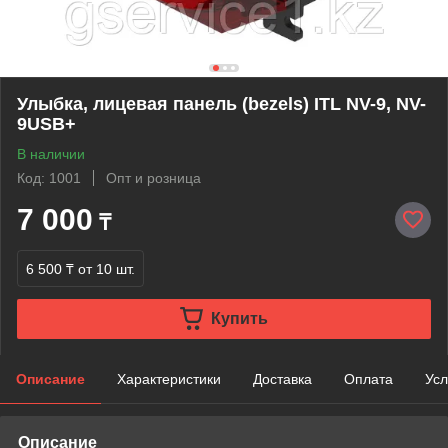
Улыбка, лицевая панель (bezels) ITL NV-9, NV-
9USB+
В наличии
Код: 1001
Опт и розница
7 000
₸
6 500 ₸
от 10 шт.
Купить
Описание
Характеристики
Доставка
Оплата
Усл
Описание