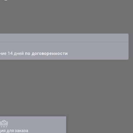
ение 14 дней
по договоренности
ия для заказа