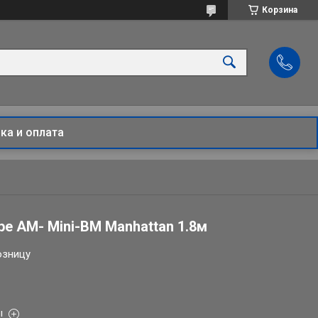
Корзина
ка и оплата
ype AM- Mini-BM Manhattan 1.8м
озницу
ы