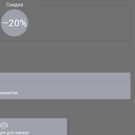
–20%
енности
ия для заказа