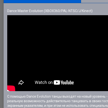
Dance Master Evolution (XBOX360/PAL-NTSC/J/Kinect)
С помощью Dance Evolution танцы выходят на новый уровень - 
реальную возможность действительно танцевать в своих гости
экранным указателям, и при этом не использовать специальных