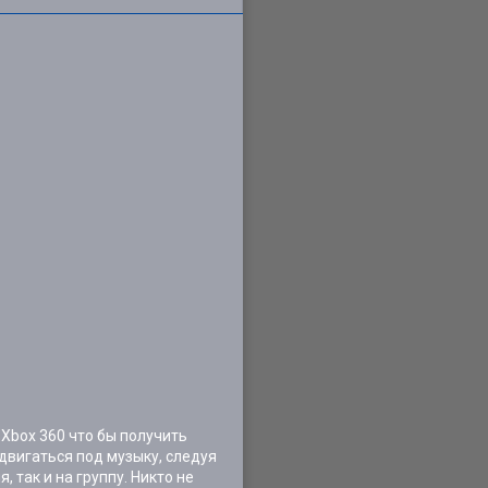
 Xbox 360 что бы получить
 двигаться под музыку, следуя
 так и на группу. Никто не