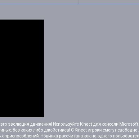
это эволюция движения! Используйте Kinect для консоли Microsoft
ных, без каких либо джойстиков! С Kinect игроки смогут свободно
 приспособлений. Новинка рассчитана как на одного пользователя,