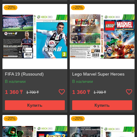
–20%
–20%
FIFA 19 (Russound)
Lego Marvel Super Heroes
В наличии
В наличии
1 360
1 360
₸
₸
1 700 ₸
1 700 ₸
Купить
Купить
–20%
–20%