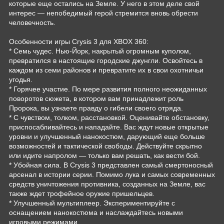
которые еще остались на Земле. У него в этом деле свой
интерес — непобедимый герой стремится вновь обрести
человечность.
Особенности игры Crysis 3 для XBOX 360:
* Семь чудес. Нью-Йорк, накрытый огромным куполом,
превратился в настоящие городские джунгли. Освойтесь в
каждом из семи районов и превратите их в свои охотничьи
угодья.
* Горячее участие. По мере развития полного неожиданных
поворотов сюжета, в котором вам принадлежит роль
Пророка, вы узнаете правду о гибели своего отряда.
* С чувством, толком, расстановкой. Оценивайте обстановку,
приспосабливайтесь и нападайте. Вас ждут новые открытые
уровни и улучшенный нанокостюм, дарующий еще больше
возможностей и тактической свободы. Действуйте скрытно
или идите напролом — только вам решать, как вести бой.
* Убойная сила. В Crysis 3 представлен самый смертоносный
арсенал в истории серии. Помимо лука и самых современных
средств уничтожения противника, созданных на Земле, вас
также ждет трофейное оружие пришельцев.
* Улучшенный мультиплеер. Экспериментируйте с
оснащением нанокостюма и наслаждайтесь новыми
игровыми режимами.