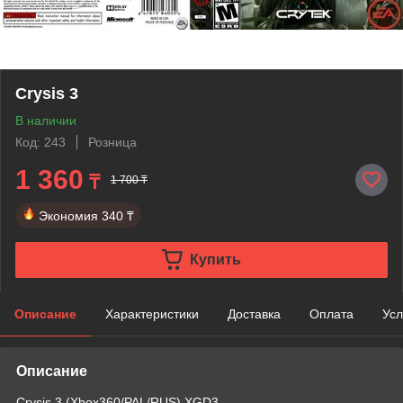
Crysis 3
В наличии
Код: 243
Розница
1 360
₸
1 700 ₸
Экономия
340 ₸
Купить
Описание
Характеристики
Доставка
Оплата
Усл
Описание
Crysis 3 (Xbox360/PAL/RUS) XGD3