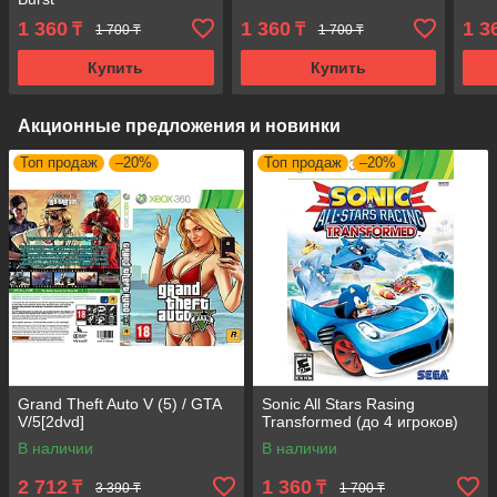
1 360
1 360
1 3
₸
₸
1 700 ₸
1 700 ₸
Купить
Купить
Акционные предложения и новинки
Топ продаж
–20%
Топ продаж
–20%
Grand Theft Auto V (5) / GTA
Sonic All Stars Rasing
V/5[2dvd]
Transformed (до 4 игроков)
В наличии
В наличии
2 712
1 360
₸
₸
3 390 ₸
1 700 ₸