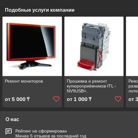
Подобные услуги компании
Ремонт мониторов
Прошивка и ремонт
Ремо
купюроприёмников ITL -
разв
NV9USB+,
лоте
NV10USB+,NV9USB,NV10USB
обо
5 000
1 000
от
₸
от
₸
от
(itl)
О нас
Рейтинг не сформирован
Менее 5 отзывов за последний год